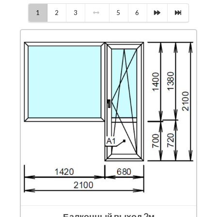
1
2
3
5
6
Балконный выход 2м