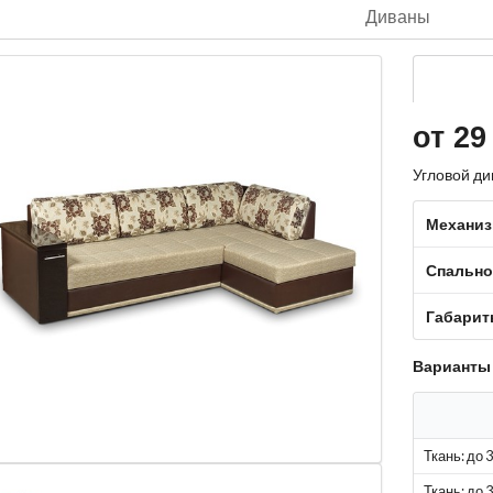
Диваны
от 29
Угловой д
Механиз
Спально
Габари
Варианты
Ткань: до 
Ткань: до 