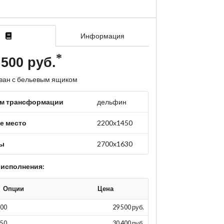
Информация
 500 руб.
иван с бельевым ящиком
м трансформации
дельфин
е место
2200х1450
ты
2700x1630
 исполнения:
Опции
Цена
300
29 500 руб.
350
30 400 руб.