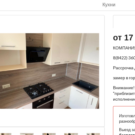
Кухни
от 17
КОМПАНИ
8(8422) 36
Рассрочка 
замер в го
Внимание! 
"приблизит
исполнени
Изготов
разнооб
Выезд за
бесплат