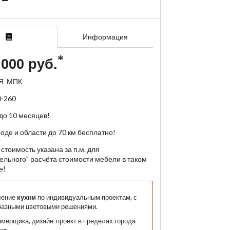
Информация
 000 руб.
Я МПК
0-260
до 10 месяцев!
роде и области до 70 км бесплатно!
стоимость указана за п.м. для
ельного" расчёта стоимости мебели в таком
е!
ление
кухни
по индивидуальным проектам, с
разными цветовыми решениями.
мерщика, дизайн-проект в пределах города -
но