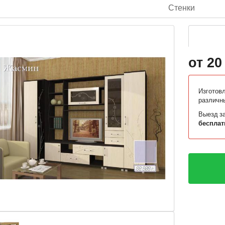
Стенки
от 20
Изготов
различн
Выезд за
бесплат