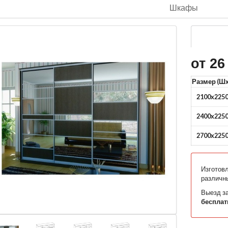
Шкафы
от 26
Размер (Ш
2100x225
2400x225
2700x225
Изготов
различн
Выезд за
бесплат